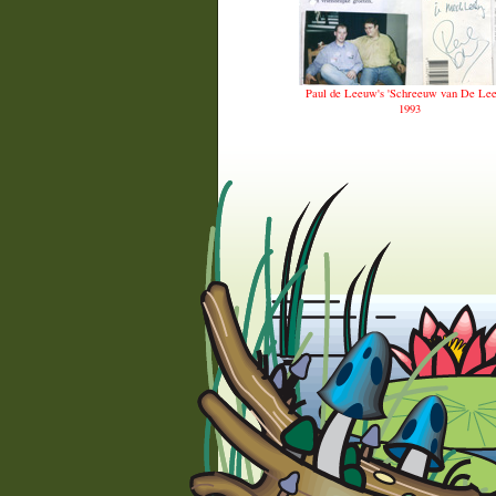
Paul de Leeuw's 'Schreeuw van De Le
1993