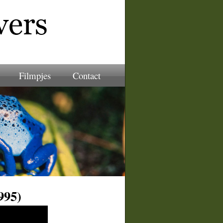
Filmpjes
Contact
995)