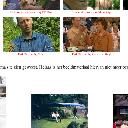
Erik Wevers te water bij TV Oost
Erik in de tuinen van Mien Ruys
Erik Wevers bij Tele8
Erik Wevers bij Catherine Keyl
ma's te zien geweest. Helaas is het beeldmateriaal hiervan niet meer be