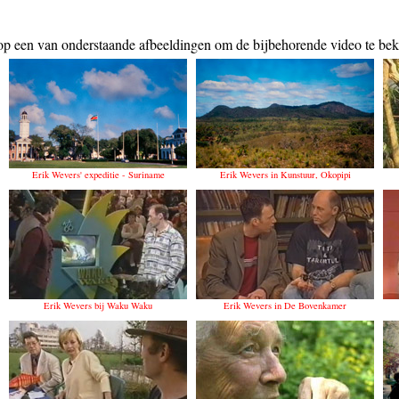
op een van onderstaande afbeeldingen om de bijbehorende video te bek
Erik Wevers' expeditie - Suriname
Erik Wevers in Kunstuur, Okopipi
Erik Wevers bij Waku Waku
Erik Wevers in De Bovenkamer