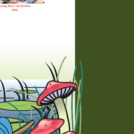
ezing Kees van Kooten
1994