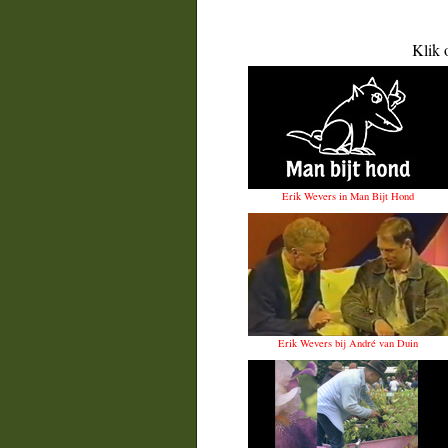
Klik 
Erik Wevers in Man Bijt Hond
Erik Wevers bij André van Duin