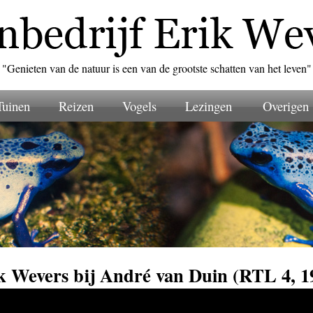
"Genieten van de natuur is een van de grootste schatten van het leven"
Tuinen
Reizen
Vogels
Lezingen
Overigen
k Wevers bij André van Duin (RTL 4, 1