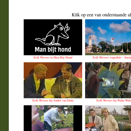
Klik op een van onderstaande a
Erik Wevers in Man Bijt Hond
Erik Wevers' expeditie - Suri
Erik Wevers bij André van Duin
Erik Wevers bij Waku Wak